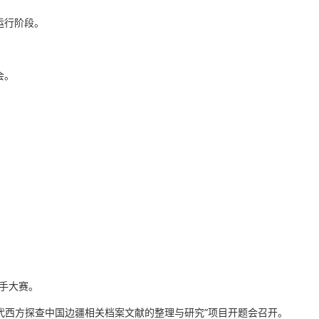
运行阶段。
会。
歌手大赛。
代西方探查中国边疆相关档案文献的整理与研究”项目开题会召开。